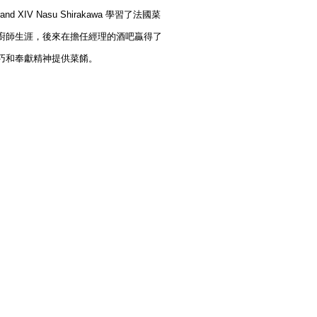
 XIV Nasu Shirakawa 學習了法國菜
廚師生涯，後來在擔任經理的酒吧贏得了
巧和奉獻精神提供菜餚。